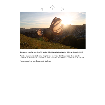
Attrapes-vent (Bernal Height)
, vidéo HD et installation in-situ, 6'14, en boucle, 2017
Plantés au sommet de Bernal Height, une colline à San Francisco, deux objets,
familiers et organiques, conversent avec le soleil et le vent qui en révèlent le volume.
Vue d'exposition aux
Beaux-Arts de Paris